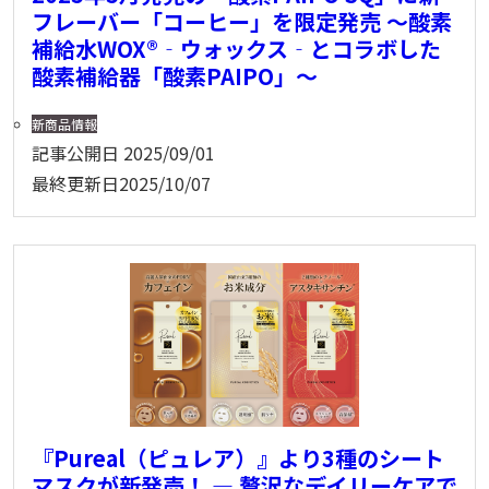
フレーバー「コーヒー」を限定発売 〜酸素
補給水WOX®‐ウォックス‐とコラボした
酸素補給器「酸素PAIPO」〜
新商品情報
記事公開日
2025/09/01
最終更新日
2025/10/07
『Pureal（ピュレア）』より3種のシート
マスクが新発売！ ― 贅沢なデイリーケアで