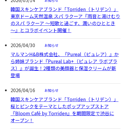
お知らせ
韓国スキンケアブランド「Torriden（トリデン）」
東京ドーム天然温泉 スパ ラクーア『雨音と湯けむり
のスパ ラクーア ～短歌と過ごす、潤いのひととき
～』とコラボイベント開催！
2026/04/30
お知らせ
マルマンH&B株式会社、『Pureal（ピュレア）』か
ら姉妹ブランド『Pureal Lab+（ピュレア ラボプラ
ス）』が誕生！2種類の美顔器と保湿クリームが新
登場
2026/04/16
お知らせ
韓国スキンケアブランド「Torriden（トリデン）」
桜とピンクをテーマとしたポップアップストア
『Bloom Café by Torriden』を期間限定で渋谷に
オープン！