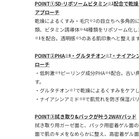
POINT①5D-
リポソームビタミン
配合で乾燥
※
1
アプローチ
乾燥によるくすみ・毛穴
の目立ちへ多角的
※
2
類、ビタミン誘導体
4
種類をリポソーム化し
※4
を配合。透明感
のある肌印象へと整えま
※
1
※
5
POINT
②
PHA
・グルタチオン
・ナイアシ
※
6
※
7
ローチ
・低刺激
ピーリング成分
PHA
配合。古い
※
9
※
6
す。
・グルタチオン
で乾燥によるくすみをケア
※
7
・ナイアシンアミド
で肌荒れを防ぎ保湿バ
※
8
POINT
③拭き取り
&
パックが叶う
2WAY
パッド
拭き取り用ガーゼ面と、パック用密着ゲル面の
面で肌のキメをなめらかに整え、高密着ゲル面