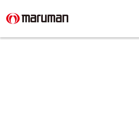
HOME
新着情報
「Torriden（トリデン）」