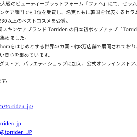
大級のビューティープラットフォーム「ファヘ」にて、セラム
ンケア部門でも
1
位を受賞し、名実ともに韓国を代表するセラ
で
30
以上のベストコスメを受賞。
国スキンケアブランド
Torriden
の日本初ポップアップ「
Torri
集めました。
hora
をはじめとする世界
43
カ国・約
8
万店舗で展開されており
い関心を集めています。
グストア、バラエティショップに加え、公式オンラインストア
ます。
m/torriden_jp/
rriden_jp
/@torriden_JP