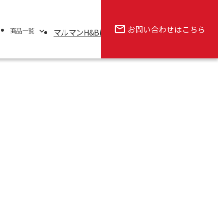
タC ブライトニング パッド』全国発売 2026年3月16日（月）より販売
お問い合わせ
はこちら
マルマンH&Bについて
会社案内
新着情報
商品一覧
覧
品・サプリメント
・コスメ
シ
・医薬品部外品