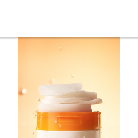
人気のセルメイジング ビタC ラインから待望の新商品 『セルメイジング ビ
商品一
健康食
化粧品
歯ブラ
パイポ
医薬品