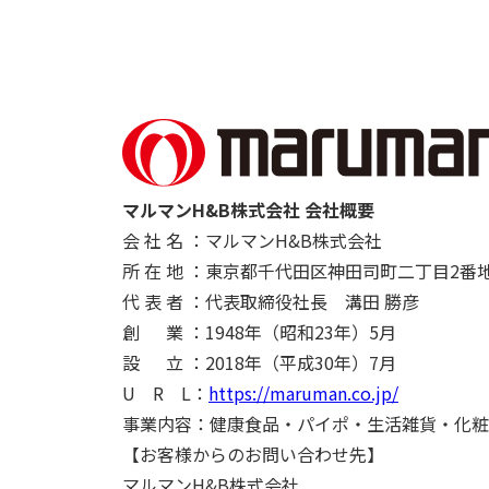
マルマンH&B株式会社 会社概要
会 社 名 ：マルマンH&B株式会社
所 在 地 ：東京都千代田区神田司町二丁目2番地
代 表 者 ：代表取締役社長 溝田 勝彦
創 業 ：1948年（昭和23年）5月
設 立 ：2018年（平成30年）7月
U R L：
https://maruman.co.jp/
事業内容：健康食品・パイポ・生活雑貨・化粧
【お客様からのお問い合わせ先】
マルマンH&B株式会社