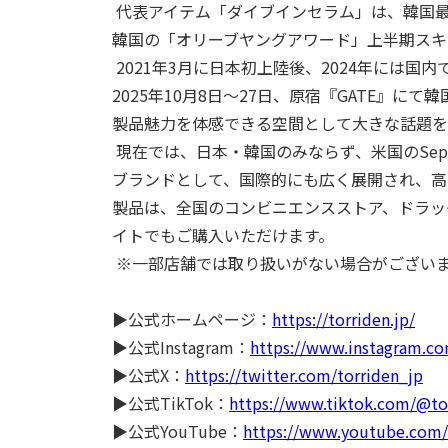
代表アイテム「ダイブインセラム」は、韓国最
韓国の「オリーブヤングアワード」上半期スキ
2021年
3
月に日本初上陸後、
2024
年には国内
2025年
10
月
8
日〜
27
日、原宿『
GATE
』にて韓
製品魅力を体感できる空間として大きな話題を
現在では、日本・韓国のみならず、米国の
Sep
ブランドとして、国際的にも広く展開され、高
製品は、全国のコンビニエンスストア、ドラッ
イトでもご購入いただけます。
※一部店舗では取り扱いがない場合がござい
▶公式ホームページ：
https://torriden.jp/
▶公式
Instagram
：
https://www.instagram.co
▶公式
X
：
https://twitter.com/torriden_jp
▶公式
TikTok
：
https://www.tiktok.com/@to
▶公式
YouTube
：
https://www.youtube.com