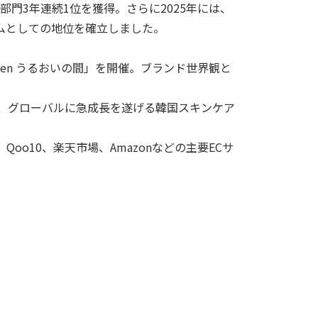
部門
3
年連続
1
位を獲得。さらに
2025
年には、
ムとしての地位を確立しました。
den
うるおいの間」を開催。ブランド世界観と
、グローバルに急成長を遂げる韓国スキンケア
、
Qoo10
、楽天市場、
Amazon
などの主要
EC
サ