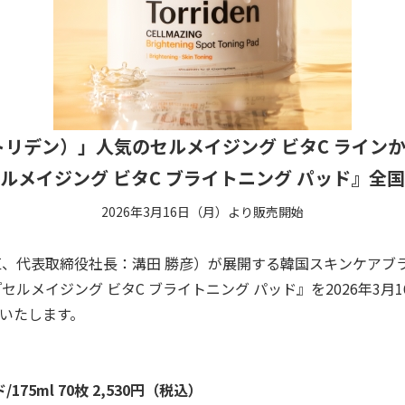
n（トリデン）」人気のセルメイジング ビタC ライ
ルメイジング ビタC ブライトニング パッド』全
2026年3月16日（月）より販売開始
、代表取締役社長：溝田 勝彦）が展開する韓国スキンケアブ
セルメイジング ビタ
C
ブライトニング パッド』を
2026
年
3
月
1
いたします。
ド
/175ml 70
枚
2,530
円（税込）