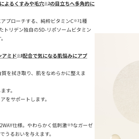
によるくすみや毛穴
の目立ちへ多角的に
※
2
にアプローチする、純粋ビタミン
C
1
種
※3
たトリデン独自の
5D-
リポソームビタミン
す。
ンアミド
配合で気になる肌悩みにアプ
※
8
角質を拭き取り、肌をなめらかに整えま
します。
リアをサポートします。
2WAY仕様。やわらかく低刺激
なガーゼ
※9
でうるおいを与えます。