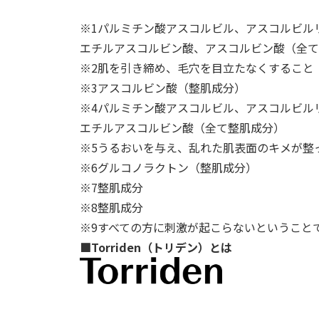
※
1
パルミチン酸アスコルビル、アスコルビル
エチルアスコルビン酸、アスコルビン酸（全て
※
2
肌を引き締め、毛穴を目立たなくすること
※
3
アスコルビン酸（整肌成分）
※
4
パルミチン酸アスコルビル、アスコルビル
エチルアスコルビン酸（全て整肌成分）
※
5
うるおいを与え、乱れた肌表面のキメが整
※
6
グルコノラクトン（整肌成分）
※
7
整肌成分
※
8
整肌成分
※
9
すべての方に刺激が起こらないということ
■
Torriden
（トリデン）とは