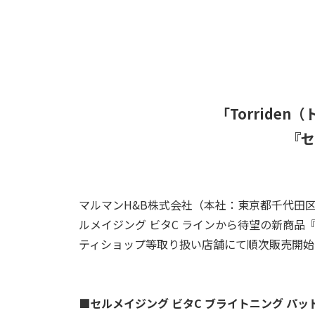
「Torride
『セ
マルマン
H&B
株式会社（本社：東京都千代田区
ルメイジング ビタ
C
ラインから待望の新商品『
ティショップ等取り扱い店舗にて順次販売開始
■セルメイジング ビタ
C
ブライトニング パッ