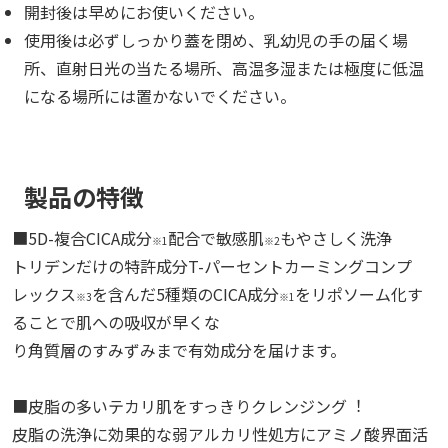
開封後は早めにお使いください。
使用後は必ずしっかり蓋を閉め、乳幼児の手の届く場
所、直射日光の当たる場所、高温多湿または極度に低温
になる場所には置かないでください。
製品の特徴
■5D-複合CICA成分
配合で敏感肌
もやさしく洗浄
※1
※2
トリデンだけの特許成分T-パーセントカーミングコンプ
レックス
を含んだ5種類のCICA成分
をリポソーム化す
※3
※1
ることで肌への吸収が早くな
り角質層のすみずみまで有効成分を届けます。
■皮脂の多いテカリ肌をすっきりクレンジング︕
皮脂の洗浄に効果的な弱アルカリ性処方にアミノ酸界面活