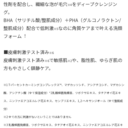
性剤を配合し、繊細な泡が毛穴
をディープクレンジン
※4
グ。
BHA（サリチル酸/整肌成分）＋PHA（グルコノラクトン/
整肌成分）配合で低刺激
なのに角質ケアまで叶える洗顔
※5
フォーム︕
■皮膚刺激テスト済み
※6
皮膚刺激テスト済み
で敏感肌
や、脂性肌、ゆらぎ肌の
※6
※2
方もやさしく鎮静ケア。
※1 T-パーセントカーミングコンプレックス™、マデカッソシド、アシアチコシド、マデカシン
酸、アシアチン酸（全て保湿成分）*2乳酸桿菌発酵液、ツボクサエキス、タチアオイ花エキ
ス、ニンファエアコエルレア花エキス、センブリエキス、1,2-ヘキサンジオール（全て整肌成
分）
※2
全ての方に刺激がないということではありません
※3
乳酸桿菌発酵液、ツボクサエキス、タチアオイ花エキス、ニンファエアコエルレア花エキ