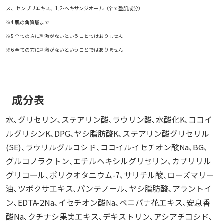
ス、センブリエキス、1,2-ヘキサンジオール（全て整肌成分）
※4 肌の角質層まで
※5 全ての方に刺激がないということではありません
※6 全ての方に刺激がないということではありません
成分表
水､グリセリン､ステアリン酸､ラウリン酸､水酸化K､ココイ
ルグリシンK､DPG､ヤシ脂肪酸K､ステアリン酸グリセリル
(SE)､ラウリルグルコシド､ココイルイセチオン酸Na､BG､
グルコノラクトン､エチルヘキシルグリセリン､カプリリル
グリコール､ポリクオタニウム-7､サリチル酸､ローズマリー
油､ツボクサエキス､パンテノール､ヤシ脂肪酸､アラントイ
ン､EDTA-2Na､イセチオン酸Na､ベニバナ花エキス､安息香
酸Na､クチナシ果実エキス､デキストリン､アシアチコシド､