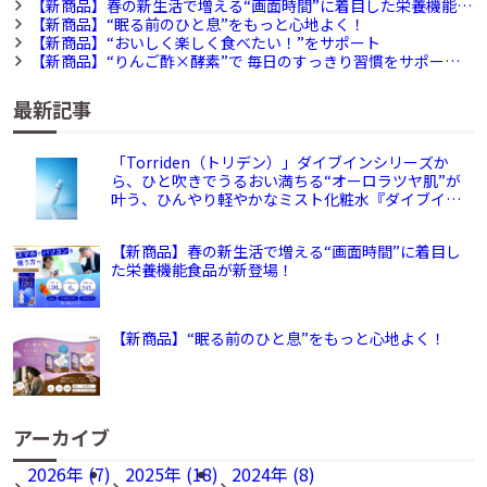
でうるおい満ちる“オーロラツヤ肌”が叶う、ひんやり軽やかなミ
【新商品】春の新生活で増える“画面時間”に着目した栄養機能食
スト化粧水『ダイブイン グロウ ミスト』が新登場
品が新登場！
【新商品】“眠る前のひと息”をもっと心地よく！
【新商品】“おいしく楽しく食べたい！”をサポート
【新商品】“りんご酢×酵素”で 毎日のすっきり習慣をサポー
ト！
最新記事
「Torriden（トリデン）」ダイブインシリーズか
ら、ひと吹きでうるおい満ちる“オーロラツヤ肌”が
叶う、ひんやり軽やかなミスト化粧水『ダイブイン
グロウ ミスト』が新登場
【新商品】春の新生活で増える“画面時間”に着目し
た栄養機能食品が新登場！
【新商品】“眠る前のひと息”をもっと心地よく！
アーカイブ
2026年 (7)
2025年 (18)
2024年 (8)