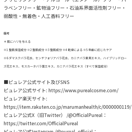
ラベンフリー・鉱物油フリー・石油系界面活性剤フリー・
弱酸性・無着色・人工香料フリー
備考
＊ 肌にハリを与える
※1 整肌保湿成分 ※2 整肌成分 ※3 整肌成分 ※4 乾燥による ※5 年齢に応じたケア
※6 ダマスクバラ花水、センチフォリアバラ花水、カニナバラ果実エキス、ハイブリッドロー
ズ花エキス、モスカータバラ葉エキス、カニナバラ花エキス（すべて保湿成分）
■ピュレア公式サイト及びSNS
ピュレア公式サイト: https://www.purealcosme.com/
ピュレア楽天サイト:
https://item.rakuten.co.jp/marumanhealth/c/0000000119/
ピュレア公式X（旧Twitter） /@OfficialPureal：
https://twitter.com/OfficialPureal
ピュレア公式Instagram /@pureal_official：